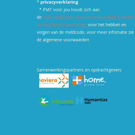
*
privacyverklaring
* PMT voor jou houdt zich aan
de
wet verplichte meldcode huiselijk geweld
en kindermishandeling
voor het hebben en
volgen van de meldcode, v
oor meer infomatie zie
de algemene voorwaarden
Samenwerkingspartners en opdrachtgevers