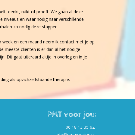
oelt, denkt, ruikt of proeft. We gaan al deze
e niveaus en waar nodig naar verschillende
erhalen zo nodig deze stappen.
en week en een maand neem ik contact met je op.
de meeste cliënten is er dan al het nodige
. Dit gaat uiteraard altijd in overleg en in je
ing als opzichzelfstaande therapie.
PMT voor jou:
06 18 13 35 62
info@pmtvoorjou.nl