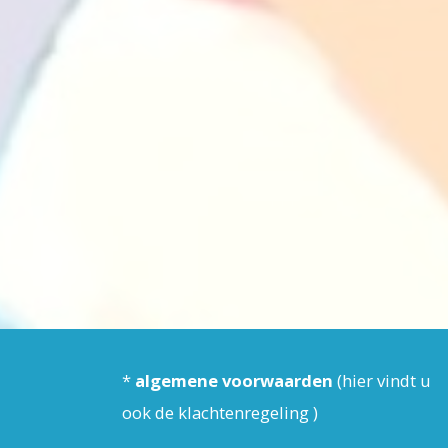
*
algemene voorwaarden
(hi
er vindt u
ook de klachtenregeling
)