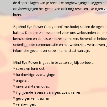
de diepere lagen van je brein. De oogbewegingen zeggen hee
oogbewegingen het geheugen ook nog resetten. De ogen zou 
brein’.
Bij Mind Eye Power (‘body-mind' methode) spelen de ogen du
balans. De ogen zijn essentieel voor ons welbevinden en onze
beïnvloeden en de juiste keuzes te maken. Bovendien hebben
onderliggende communicatie en het wederzijds vertrouwen. 
informatie geven over onze interne staat van zijn.
Mind Eye Power is goed in te zetten bij bijvoorbeeld:
* stress en burn-out;
* hardnekkige overtuigingen;
* angsten;
* onverwerkte emoties;
* ingrijpende levenservaringen, zoals verlies;
* gevolgen van trauma;
* verslavingen.