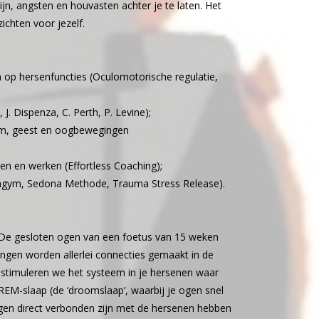
jn, angsten en houvasten achter je te laten. Het
zichten voor jezelf.
op hersenfuncties (Oculomotorische regulatie,
. Dispenza, C. Perth, P. Levine);
aam, geest en oogbewegingen
en en werken (Effortless Coaching);
ingym, Sedona Methode, Trauma Stress Release).
 De gesloten ogen van een foetus van 15 weken
ingen worden allerlei connecties gemaakt in de
k stimuleren we het systeem in je hersenen waar
 REM-slaap (de ‘droomslaap’, waarbij je ogen snel
ogen direct verbonden zijn met de hersenen hebben