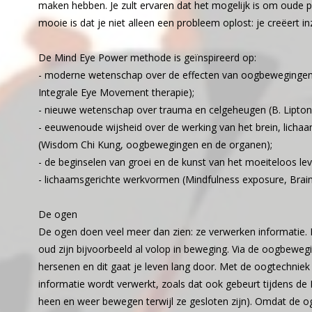
maken hebben. Je zult ervaren dat het mogelijk is om oude pi
mooie is dat je niet alleen een probleem oplost: je creëert in
De Mind Eye Power methode is geïnspireerd op:
- moderne wetenschap over de effecten van oogbewegingen 
Integrale Eye Movement therapie);
- nieuwe wetenschap over trauma en celgeheugen (B. Lipton, J
- eeuwenoude wijsheid over de werking van het brein, lich
(Wisdom Chi Kung, oogbewegingen en de organen);
- de beginselen van groei en de kunst van het moeiteloos lev
- lichaamsgerichte werkvormen (Mindfulness exposure, Bra
De ogen
De ogen doen veel meer dan zien: ze verwerken informatie.
oud zijn bijvoorbeeld al volop in beweging. Via de oogbeweg
hersenen en dit gaat je leven lang door. Met de oogtechnie
informatie wordt verwerkt, zoals dat ook gebeurt tijdens de
heen en weer bewegen terwijl ze gesloten zijn). Omdat de 