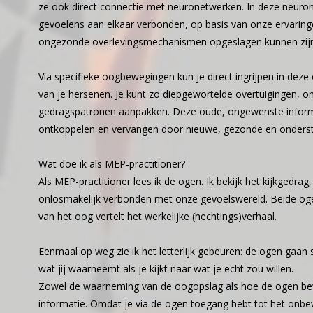
ze ook direct connectie met neuronetwerken. In deze neuron
gevoelens aan elkaar verbonden, op basis van onze ervaringe
ongezonde overlevingsmechanismen opgeslagen kunnen zij
Via specifieke oogbewegingen kun je direct ingrijpen in deze
van je hersenen. Je kunt zo diepgewortelde overtuigingen, 
gedragspatronen aanpakken. Deze oude, ongewenste informat
ontkoppelen en vervangen door nieuwe, gezonde en onderst
Wat doe ik als MEP-practitioner?
Als MEP-practitioner lees ik de ogen. Ik bekijk het kijkgedrag
onlosmakelijk verbonden met onze gevoelswereld. Beide oge
van het oog vertelt het werkelijke (hechtings)verhaal.
Eenmaal op weg zie ik het letterlijk gebeuren: de ogen gaan 
wat jij waarneemt als je kijkt naar wat je echt zou willen.
Zowel de waarneming van de oogopslag als hoe de ogen bew
informatie. Omdat je via de ogen toegang hebt tot het onbe