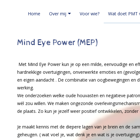
Home
Over mij
Voor wie?
Wat doet PMT v
Mind Eye Power (MEP)
Met Mind Eye Power kun je op een milde, eenvoudige en eff
hardnekkige overtuigingen, onverwerkte emoties en (gevol
en eigen aandacht . De combinatie van oogbewegingen en de
werking.
We onderzoeken welke oude houvasten en negatieve patrone
wél zou willen. We maken ongezonde overlevingsmechanismen
de plaats. Zo kun je jezelf weer positief ontwikkelen, zonder 
Je maakt kennis met de diepere lagen van je brein en de sam
geheugen. ( wat voel je, wat denk je en wat is je overtuiging